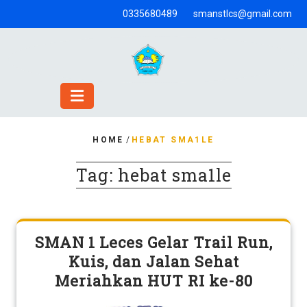
Skip
0335680489
smanstlcs@gmail.com
to
content
HOME
/
HEBAT SMA1LE
Tag:
hebat sma1le
SMAN 1 Leces Gelar Trail Run,
Kuis, dan Jalan Sehat
Meriahkan HUT RI ke-80