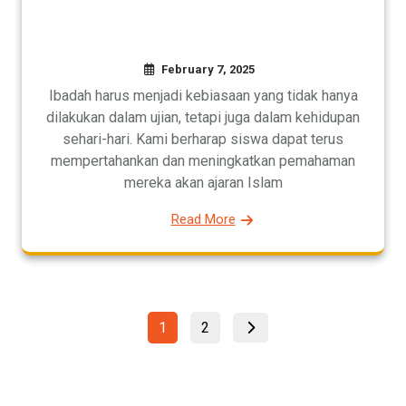
February 7, 2025
Ibadah harus menjadi kebiasaan yang tidak hanya
dilakukan dalam ujian, tetapi juga dalam kehidupan
sehari-hari. Kami berharap siswa dapat terus
mempertahankan dan meningkatkan pemahaman
mereka akan ajaran Islam
Read More
Posts
Page
Page
1
2
pagination