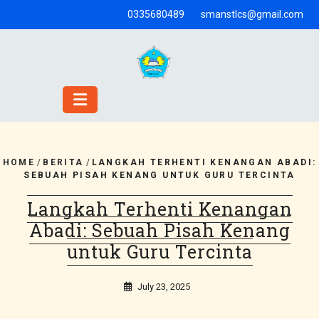
Skip
0335680489
smanstlcs@gmail.com
to
content
HOME
/
BERITA
/
LANGKAH TERHENTI KENANGAN ABADI:
SEBUAH PISAH KENANG UNTUK GURU TERCINTA
Langkah Terhenti Kenangan
Abadi: Sebuah Pisah Kenang
untuk Guru Tercinta
July 23, 2025