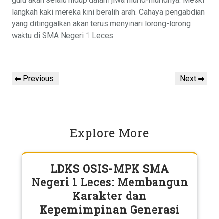
guru akan selalu hidup dalam jiwa murid-muridnya. Meski
langkah kaki mereka kini beralih arah. Cahaya pengabdian
yang ditinggalkan akan terus menyinari lorong-lorong
waktu di SMA Negeri 1 Leces
Post
Previous
Next
Previous
Next
navigation
Post
Post
Explore More
LDKS OSIS-MPK SMA
Negeri 1 Leces: Membangun
Karakter dan
Kepemimpinan Generasi