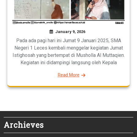
January 9, 2026
Pada ada pagi hari ini Jumat 9 Januari 2025, SMA
Negeri 1 Leces kembali menggelar kegiatan Jumat
Istighosah yang bertempat di Musholla Al Muttaqien.
Kegiatan ini didampingi langsung oleh Kepala
Read More
Archieves