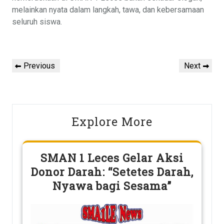
melainkan nyata dalam langkah, tawa, dan kebersamaan
seluruh siswa.
Post
Previous
Next
Previous
Next
navigation
Post
Post
Explore More
SMAN 1 Leces Gelar Aksi
Donor Darah: “Setetes Darah,
Nyawa bagi Sesama”