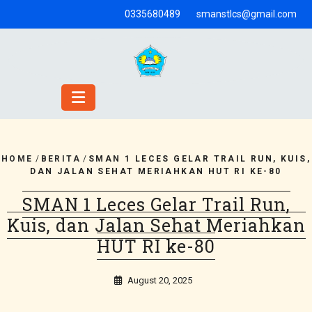
Skip
0335680489
smanstlcs@gmail.com
to
content
HOME
/
BERITA
/
SMAN 1 LECES GELAR TRAIL RUN, KUIS,
DAN JALAN SEHAT MERIAHKAN HUT RI KE-80
SMAN 1 Leces Gelar Trail Run,
Kuis, dan Jalan Sehat Meriahkan
HUT RI ke-80
August 20, 2025