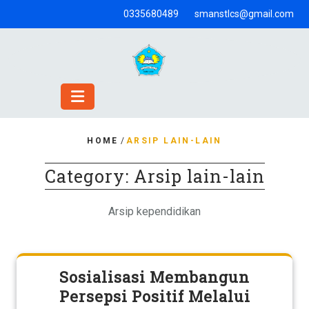
Skip
0335680489
smanstlcs@gmail.com
to
content
HOME
/
ARSIP LAIN-LAIN
Category:
Arsip lain-lain
Arsip kependidikan
Sosialisasi Membangun
Persepsi Positif Melalui