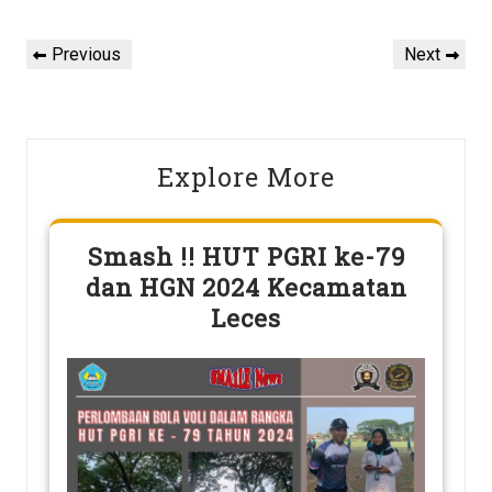
Post
Previous
Next
Previous
Next
navigation
Post
Post
Explore More
Smash !! HUT PGRI ke-79
dan HGN 2024 Kecamatan
Leces