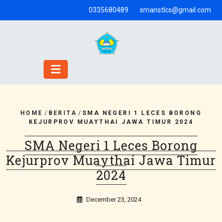
Skip
0335680489
smanstlcs@gmail.com
to
content
HOME
/
BERITA
/
SMA NEGERI 1 LECES BORONG
KEJURPROV MUAYTHAI JAWA TIMUR 2024
SMA Negeri 1 Leces Borong
Kejurprov Muaythai Jawa Timur
2024
December 23, 2024