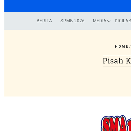
Skip
to
content
BERITA
SPMB 2026
MEDIA
DIGILA
HOME
Pisah 