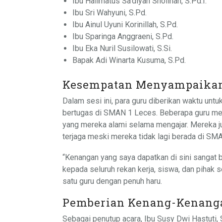
Ibu Halimatus Sa’diyah Sholihah, S.Pd.I.
Ibu Sri Wahyuni, S.Pd.
Ibu Ainul Uyuni Korinillah, S.Pd.
Ibu Sparinga Anggraeni, S.Pd.
Ibu Eka Nuril Susilowati, S.Si.
Bapak Adi Winarta Kusuma, S.Pd.
Kesempatan Menyampaikan
Dalam sesi ini, para guru diberikan waktu unt
bertugas di SMAN 1 Leces. Beberapa guru me
yang mereka alami selama mengajar. Mereka jug
terjaga meski mereka tidak lagi berada di SM
“Kenangan yang saya dapatkan di sini sangat 
kepada seluruh rekan kerja, siswa, dan pihak 
satu guru dengan penuh haru.
Pemberian Kenang-Kenang
Sebagai penutup acara, Ibu Susy Dwi Hastuti,