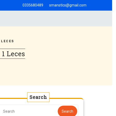
0335680489
smanstlcs@gmail.com
 LECES
1 Leces
Search
Search