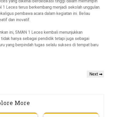
ces yang dikenal berdedikasi tinggi dalam memimpin
 1 Leces terus berkembang menjadi sekolah unggulan.
sekaligus pembawa acara dalam kegiatan ini. Beliau
tif dan inovatif.
nkan ini, SMAN 1 Leces kembali menunjukkan
tidak hanya sebagai pendidik tetapi juga sebagai
uru yang berpindah tugas selalu sukses di tempat baru
Next
Next
Post
lore More