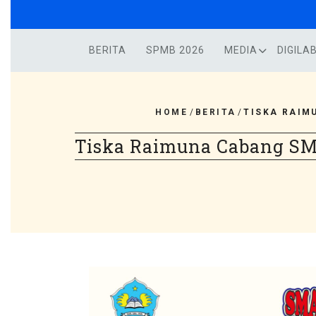
Skip
to
content
BERITA
SPMB 2026
MEDIA
DIGILA
HOME
/
BERITA
/
TISKA RAIM
Tiska Raimuna Cabang SM