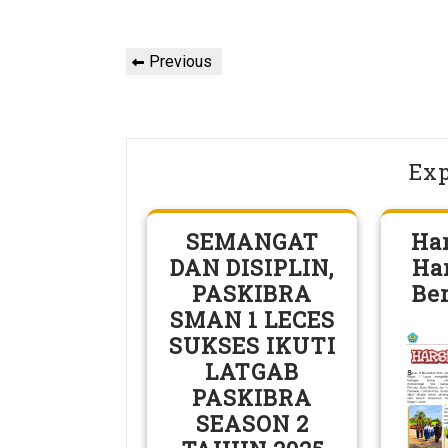
Post
Previous
Previous
navigation
Post
Exp
SEMANGAT
Ha
DAN DISIPLIN,
Ha
PASKIBRA
Be
SMAN 1 LECES
SUKSES IKUTI
LATGAB
PASKIBRA
SEASON 2