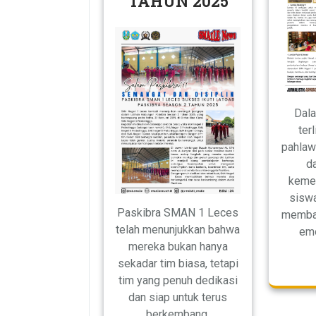
TAHUN 2025
Dala
ter
pahlaw
d
kemer
siswa
Paskibra SMAN 1 Leces
memba
telah menunjukkan bahwa
emo
mereka bukan hanya
sekadar tim biasa, tetapi
tim yang penuh dedikasi
dan siap untuk terus
berkembang.