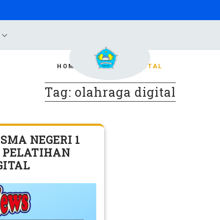
B
HOME
/
OLAHRAGA DIGITAL
Tag:
olahraga digital
 SMA NEGERI 1
R PELATIHAN
GITAL