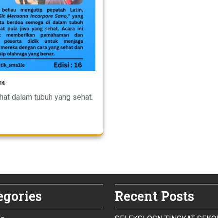
24
ehat dalam tubuh yang sehat.
egories
Recent Posts