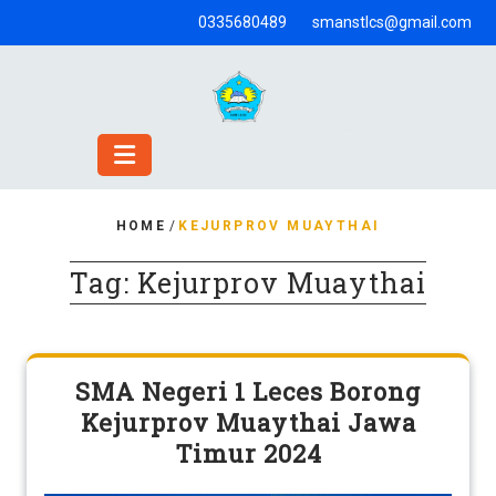
Skip
0335680489
smanstlcs@gmail.com
to
content
HOME
/
KEJURPROV MUAYTHAI
Tag:
Kejurprov Muaythai
SMA Negeri 1 Leces Borong
Kejurprov Muaythai Jawa
Timur 2024