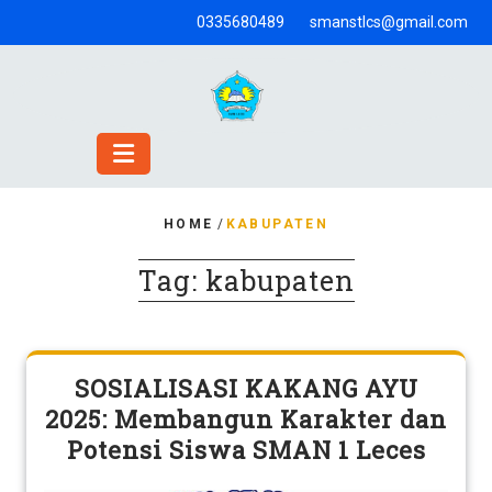
Skip
0335680489
smanstlcs@gmail.com
to
content
HOME
/
KABUPATEN
Tag:
kabupaten
SOSIALISASI KAKANG AYU
2025: Membangun Karakter dan
Potensi Siswa SMAN 1 Leces