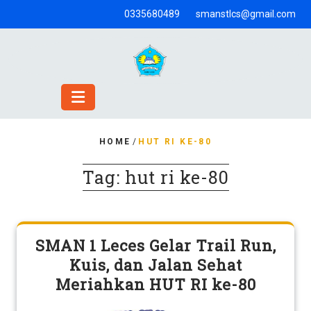
Skip
0335680489
smanstlcs@gmail.com
to
content
HOME
/
HUT RI KE-80
Tag:
hut ri ke-80
SMAN 1 Leces Gelar Trail Run,
Kuis, dan Jalan Sehat
Meriahkan HUT RI ke-80