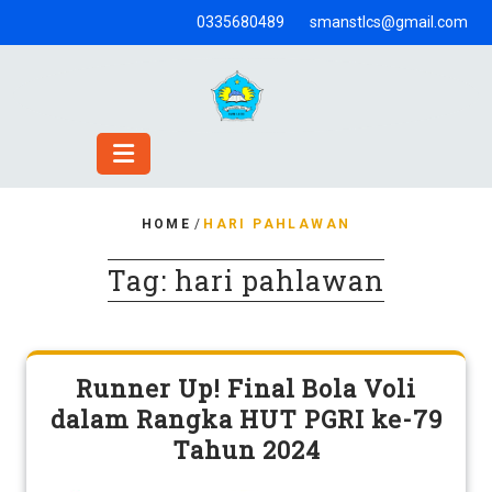
Skip
0335680489
smanstlcs@gmail.com
to
content
HOME
/
HARI PAHLAWAN
Tag:
hari pahlawan
Runner Up! Final Bola Voli
dalam Rangka HUT PGRI ke-79
Tahun 2024