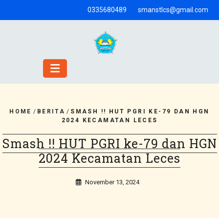
Skip
0335680489
smanstlcs@gmail.com
to
content
HOME
/
BERITA
/
SMASH !! HUT PGRI KE-79 DAN HGN
2024 KECAMATAN LECES
Smash !! HUT PGRI ke-79 dan HGN
2024 Kecamatan Leces
November 13, 2024