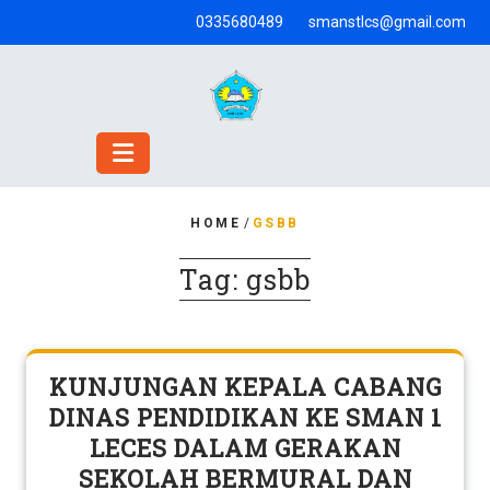
Skip
0335680489
smanstlcs@gmail.com
to
content
HOME
/
GSBB
Tag:
gsbb
KUNJUNGAN KEPALA CABANG
DINAS PENDIDIKAN KE SMAN 1
LECES DALAM GERAKAN
SEKOLAH BERMURAL DAN