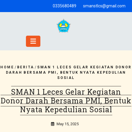
Skip
0335680489
smanstlcs@gmail.com
to
content
HOME
/
BERITA
/
SMAN 1 LECES GELAR KEGIATAN DONOR
DARAH BERSAMA PMI, BENTUK NYATA KEPEDULIAN
SOSIAL
SMAN 1 Leces Gelar Kegiatan
Donor Darah Bersama PMI, Bentuk
Nyata Kepedulian Sosial
May 15, 2025