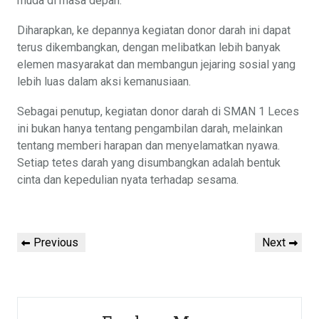
muda di masa depan.
Diharapkan, ke depannya kegiatan donor darah ini dapat
terus dikembangkan, dengan melibatkan lebih banyak
elemen masyarakat dan membangun jejaring sosial yang
lebih luas dalam aksi kemanusiaan.
Sebagai penutup, kegiatan donor darah di SMAN 1 Leces
ini bukan hanya tentang pengambilan darah, melainkan
tentang memberi harapan dan menyelamatkan nyawa.
Setiap tetes darah yang disumbangkan adalah bentuk
cinta dan kepedulian nyata terhadap sesama.
Post
Previous
Next
Previous
Next
navigation
Post
Post