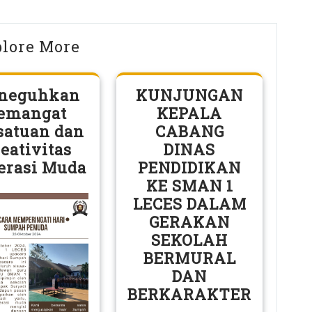
lore More
neguhkan
KUNJUNGAN
emangat
KEPALA
satuan dan
CABANG
eativitas
DINAS
erasi Muda
PENDIDIKAN
KE SMAN 1
LECES DALAM
GERAKAN
SEKOLAH
BERMURAL
DAN
BERKARAKTER