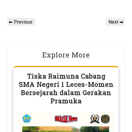
Post
Previous
Next
Previous
Next
navigation
Post
Post
Explore More
Tiska Raimuna Cabang
SMA Negeri 1 Leces-Momen
Bersejarah dalam Gerakan
Pramuka