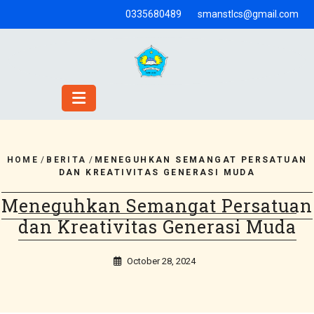
Skip
0335680489
smanstlcs@gmail.com
to
content
HOME
/
BERITA
/
MENEGUHKAN SEMANGAT PERSATUAN
DAN KREATIVITAS GENERASI MUDA
Meneguhkan Semangat Persatuan
dan Kreativitas Generasi Muda
October 28, 2024