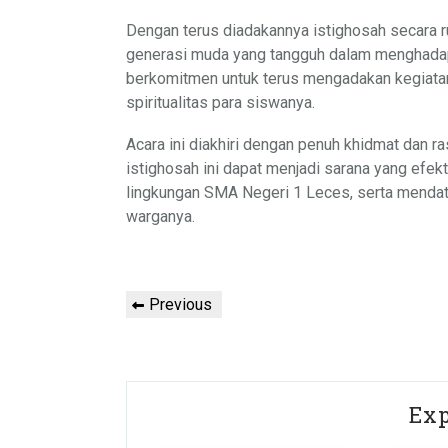
Dengan terus diadakannya istighosah secara 
generasi muda yang tangguh dalam menghadap
berkomitmen untuk terus mengadakan kegiata
spiritualitas para siswanya.
Acara ini diakhiri dengan penuh khidmat dan 
istighosah ini dapat menjadi sarana yang efe
lingkungan SMA Negeri 1 Leces, serta menda
warganya.
Post
Previous
Previous
navigation
Post
Exp