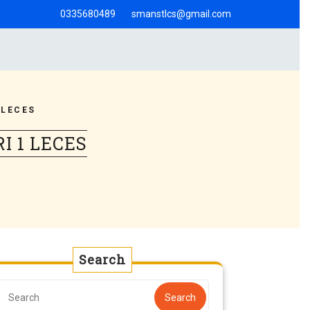
0335680489
smanstlcs@gmail.com
 LECES
I 1 LECES
Search
Search