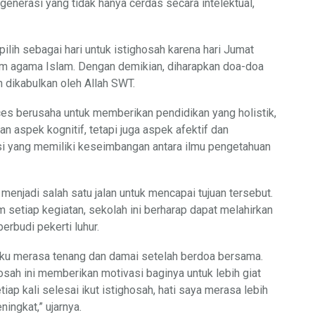
enerasi yang tidak hanya cerdas secara intelektual,
ilih sebagai hari untuk istighosah karena hari Jumat
am agama Islam. Dengan demikian, diharapkan doa-doa
h dikabulkan oleh Allah SWT.
ces berusaha untuk memberikan pendidikan yang holistik,
n aspek kognitif, tetapi juga aspek afektif dan
si yang memiliki keseimbangan antara ilmu pengetahuan
enjadi salah satu jalan untuk mencapai tujuan tersebut.
m setiap kegiatan, sekolah ini berharap dapat melahirkan
rbudi pekerti luhur.
aku merasa tenang dan damai setelah berdoa bersama.
ah ini memberikan motivasi baginya untuk lebih giat
tiap kali selesai ikut istighosah, hati saya merasa lebih
ingkat,” ujarnya.