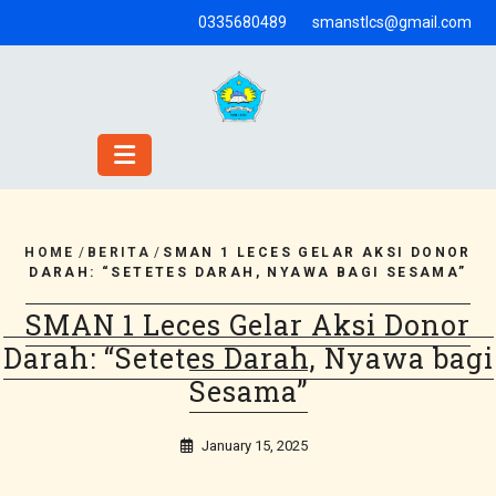
Skip
0335680489
smanstlcs@gmail.com
to
content
HOME
/
BERITA
/
SMAN 1 LECES GELAR AKSI DONOR
DARAH: “SETETES DARAH, NYAWA BAGI SESAMA”
SMAN 1 Leces Gelar Aksi Donor
Darah: “Setetes Darah, Nyawa bagi
Sesama”
January 15, 2025