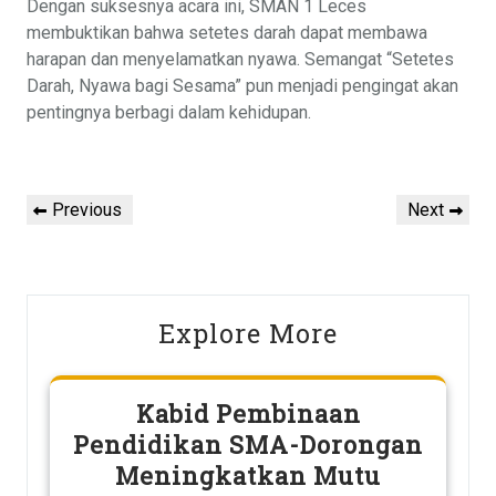
Dengan suksesnya acara ini, SMAN 1 Leces
membuktikan bahwa setetes darah dapat membawa
harapan dan menyelamatkan nyawa. Semangat “Setetes
Darah, Nyawa bagi Sesama” pun menjadi pengingat akan
pentingnya berbagi dalam kehidupan.
Post
Previous
Next
Previous
Next
navigation
Post
Post
Explore More
Kabid Pembinaan
Pendidikan SMA-Dorongan
Meningkatkan Mutu