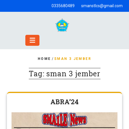
Skip
0335680489
smanstlcs@gmail.com
to
content
HOME
/
SMAN 3 JEMBER
Tag:
sman 3 jember
ABRA’24