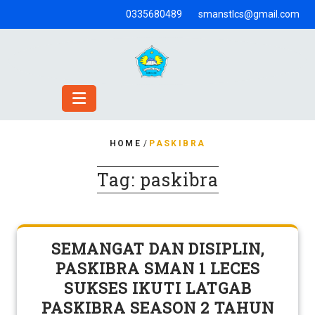
Skip
0335680489
smanstlcs@gmail.com
to
content
HOME
/
PASKIBRA
Tag:
paskibra
SEMANGAT DAN DISIPLIN,
PASKIBRA SMAN 1 LECES
SUKSES IKUTI LATGAB
PASKIBRA SEASON 2 TAHUN