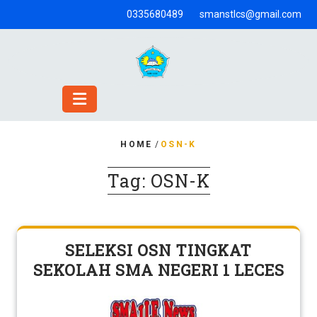
Skip
0335680489
smanstlcs@gmail.com
to
content
HOME
/
OSN-K
Tag:
OSN-K
SELEKSI OSN TINGKAT
SEKOLAH SMA NEGERI 1 LECES