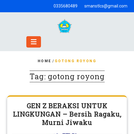
Skip
0335680489
smanstlcs@gmail.com
to
content
HOME
/
GOTONG ROYONG
Tag:
gotong royong
GEN Z BERAKSI UNTUK
LINGKUNGAN – Bersih Ragaku,
Murni Jiwaku