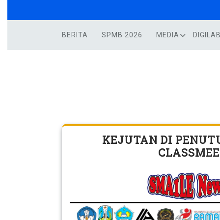
Skip
to
content
BERITA
SPMB 2026
MEDIA
DIGILA
KEJUTAN DI PENUT
CLASSME