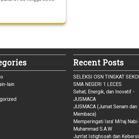
egories
Recent Posts
eo
SELEKSI OSN TINGKAT SEK
ain-lain
SMA NEGERI 1 LECES
Sehat, Energik, dan Inovatif -
gorized
JUSMACA
JUSMACA (Jumat Senam dan
Membaca)
Memperingati Isra' Mi'raj Nabi
Muhammad S.A.W
Jum'at Istighosah dan Kebers