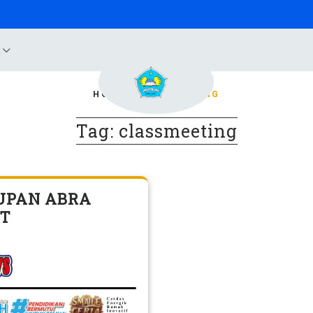
B
HOME
/
CLASSMEETING
Tag:
classmeeting
UPAN ABRA
ET