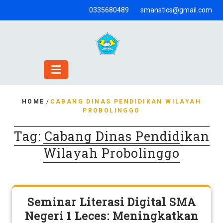
Skip
0335680489
smanstlcs@gmail.com
to
content
HOME
/
CABANG DINAS PENDIDIKAN WILAYAH
PROBOLINGGO
Tag:
Cabang Dinas Pendidikan
Wilayah Probolinggo
Seminar Literasi Digital SMA
Negeri 1 Leces: Meningkatkan